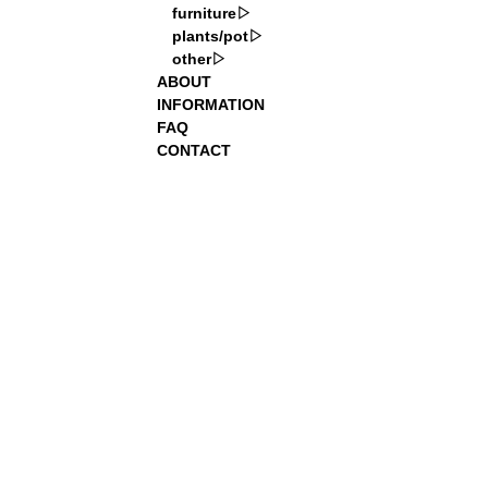
furniture
plants/pot
other
ABOUT
INFORMATION
FAQ
CONTACT