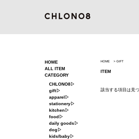
HOME
HOME
GIFT
ALL ITEM
ITEM
CATEGORY
CHLONO8
該当する項目は見
gift
apparel
stationery
kitchen
food
daily goods
dog
kids/baby