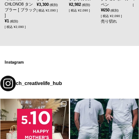
CHLONO8 タン
¥3,300
¥2,982
ペン
(税別)
(税別)
[
税
ブラー [ ブラック
¥650
[
税込
¥2,090 ]
[
税込
¥2,090 ]
(税別)
]
[
税込
¥2,090 ]
¥1
売り切れ
(税別)
[
税込
¥2,090 ]
Instagram
ch_creativelife_hub