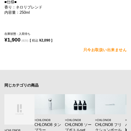
■仕様■
香り：ネロリブレンド
内容量：250ml
在庫状態 : 入荷待ち
¥1,900
[
¥2,090 ]
税込
(税別)
只今お取扱い出来ません
同じカテゴリの商品
CHLONO8
CHLONO8
CHLONO8
da
CHLONO8 タン
CHLONO8 ソー
CHLONO8 フリ
ハ
ブラー
プボトルset
クションボール
¥8
CHLONO8