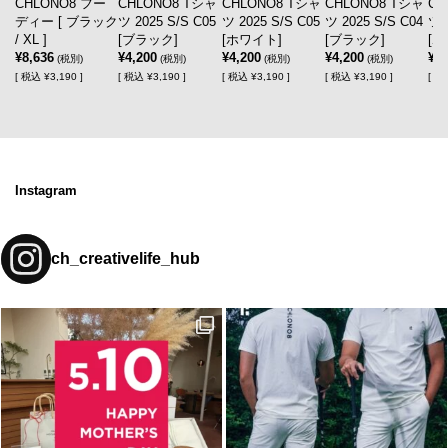
CHLONO8 Tシャ
CHLONO8 Tシャ
CHLONO8 Tシャ
CH
CHLONO8 フー
ツ 2025 S/S C05
ツ 2025 S/S C05
ツ 2025 S/S C04
ツ 
ディー [ ブラック
[ブラック]
[ホワイト]
[ブラック]
[
/ XL ]
¥4,200
¥4,200
¥4,200
¥4,
¥8,636
(税別)
(税別)
(税別)
(税別)
[
税込
¥3,190 ]
[
税込
¥3,190 ]
[
税込
¥3,190 ]
[
税
[
税込
¥3,190 ]
Instagram
ch_creativelife_hub