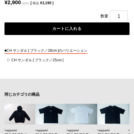
¥2,900
[
¥3,190 ]
税込
(税別)
数量
■CH サンダル [ ブラック／28cm ]のバリエーション
CH サンダル [ ブラック／25cm ]
同じカテゴリの商品
apparel
apparel
apparel
ap
apparel