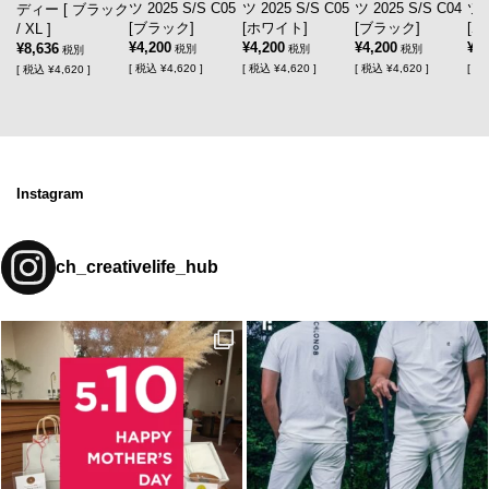
ツ 2025 S/S C05
ツ 2025 S/S C05
ツ 2025 S/S C04
ツ 
ディー [ ブラック
[ブラック]
[ホワイト]
[ブラック]
[
/ XL ]
¥4,200
¥4,200
¥4,200
¥4,
¥8,636
税別
税別
税別
税別
[
税込
¥4,620 ]
[
税込
¥4,620 ]
[
税込
¥4,620 ]
[
税
[
税込
¥4,620 ]
Instagram
ch_creativelife_hub