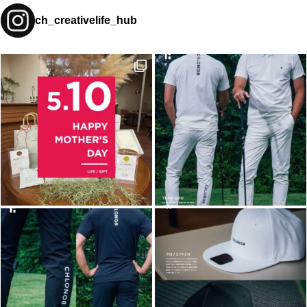
ch_creativelife_hub