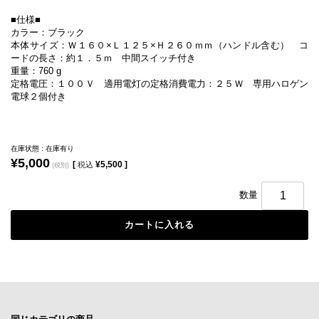
■仕様■
カラー：ブラック
本体サイズ：Ｗ１６０×Ｌ１２５×Ｈ２６０ｍｍ（ハンドル含む） コ
ードの長さ：約１．５ｍ 中間スイッチ付き
重量：760 g
定格電圧：１００Ｖ 適用電灯の定格消費電力：２５Ｗ 専用ハロゲン
電球２個付き
在庫状態 : 在庫有り
¥5,000
[
¥5,500 ]
税込
(税別)
数量