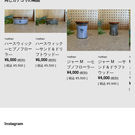
同じカテゴリの商品
other
other
ハースウィック
ハースウィック
―ヒプノフロー
―サンド＆ドリ
ラ―
フトウッド―
other
other
ot
¥6,000
¥6,000
(税別)
(税別)
ジャー M ―ヒ
ジャー M ―サ
M
[
税込
¥5,500 ]
[
税込
¥5,500 ]
プノフローラ―
ンド＆ドラフト
ュ
¥4,000
ウッド―
グ
(税別)
¥4,000
サ
[
税込
¥5,500 ]
(税別)
¥4,
[
税込
¥5,500 ]
[
税
Instagram